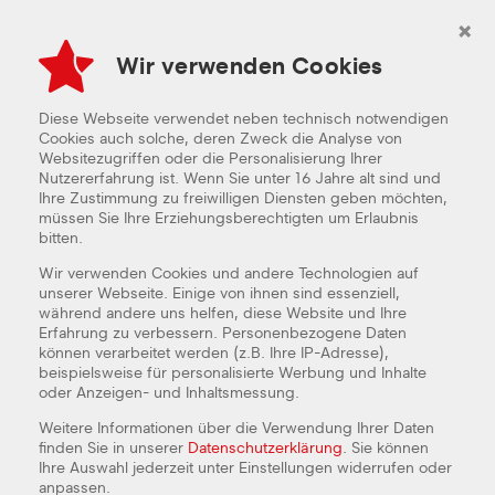
×
Wir verwenden Cookies
AKTION %
PIZZA
SNACKS
BURGER
P
Diese Webseite verwendet neben technisch notwendigen
Cookies auch solche, deren Zweck die Analyse von
Websitezugriffen oder die Personalisierung Ihrer
DU HAST EINEN GUTSCHEINCODE?
Nutzererfahrung ist. Wenn Sie unter 16 Jahre alt sind und
Dann kannst Du ihn hier einlösen:
Ihre Zustimmung zu freiwilligen Diensten geben möchten,
müssen Sie Ihre Erziehungsberechtigten um Erlaubnis
bitten.
Wir verwenden Cookies und andere Technologien auf
EINLÖSEN
unserer Webseite. Einige von ihnen sind essenziell,
während andere uns helfen, diese Website und Ihre
Erfahrung zu verbessern. Personenbezogene Daten
können verarbeitet werden (z.B. Ihre IP-Adresse),
beispielsweise für personalisierte Werbung und Inhalte
AKTION %
oder Anzeigen- und Inhaltsmessung.
Weitere Informationen über die Verwendung Ihrer Daten
SATT SPAREN
finden Sie in unserer
Datenschutzerklärung
. Sie können
Ihre Auswahl jederzeit unter Einstellungen widerrufen oder
anpassen.