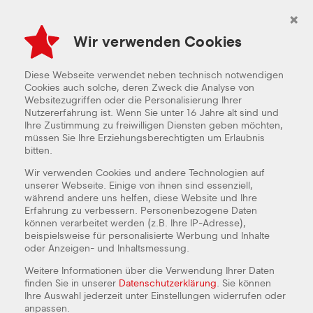
×
Wir verwenden Cookies
AKTION %
PIZZA
SNACKS
BURGER
B
Diese Webseite verwendet neben technisch notwendigen
Cookies auch solche, deren Zweck die Analyse von
Websitezugriffen oder die Personalisierung Ihrer
DU HAST EINEN GUTSCHEINCODE?
Nutzererfahrung ist. Wenn Sie unter 16 Jahre alt sind und
Dann kannst Du ihn hier einlösen:
Ihre Zustimmung zu freiwilligen Diensten geben möchten,
müssen Sie Ihre Erziehungsberechtigten um Erlaubnis
bitten.
Wir verwenden Cookies und andere Technologien auf
EINLÖSEN
unserer Webseite. Einige von ihnen sind essenziell,
während andere uns helfen, diese Website und Ihre
Erfahrung zu verbessern. Personenbezogene Daten
können verarbeitet werden (z.B. Ihre IP-Adresse),
beispielsweise für personalisierte Werbung und Inhalte
AKTION %
oder Anzeigen- und Inhaltsmessung.
Weitere Informationen über die Verwendung Ihrer Daten
SATT SPAREN
finden Sie in unserer
Datenschutzerklärung
. Sie können
Ihre Auswahl jederzeit unter Einstellungen widerrufen oder
anpassen.