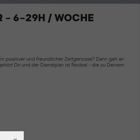
 - 6-29H / WOCHE
in positiver und freundlicher Zeitgenosse? Dann geh an
gehört Dir und der Dienstplan ist flexibel - die zu Deinem
.