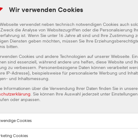
ONLINE BEWERBUNG
Wir verwenden Cookies
 Webseite verwendet neben technisch notwendigen Cookies auch sol
Zweck die Analyse von Websitezugriffen oder die Personalisierung Ih
BEWERBUNG ANGABEN
erfahrung ist. Wenn Sie unter 16 Jahre alt sind und Ihre Zustimmung z
lligen Diensten geben möchten, müssen Sie Ihre Erziehungsberechtig
nis bitten.
erwenden Cookies und andere Technologien auf unserer Webseite. Ein
PERSÖNLICHE ANGABEN
nen sind essenziell, während andere uns helfen, diese Website und Ih
rung zu verbessern. Personenbezogene Daten können verarbeitet wer
Anrede*
Herr
Frau
Ihre IP-Adresse), beispielsweise für personalisierte Werbung und Inhal
gen- und Inhaltsmessung.
Vorname*
e Informationen über die Verwendung Ihrer Daten finden Sie in unsere
schutzerklärung
. Sie können Ihre Auswahl jederzeit unter Einstellungen
rufen oder anpassen.
Straße*
twendige Cookies
PLZ*
keting Cookies