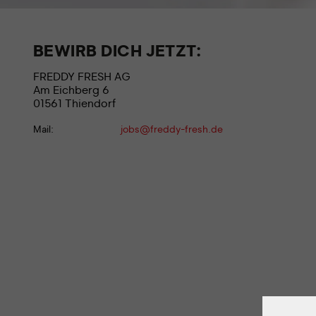
BEWIRB DICH JETZT:
FREDDY FRESH AG
Am Eichberg 6
01561 Thiendorf
Mail:
jobs@freddy-fresh.de