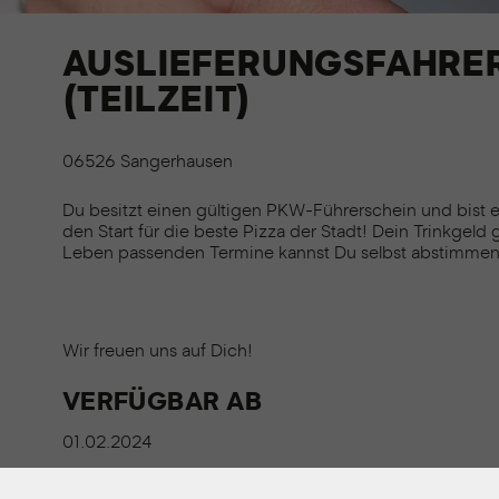
AUSLIEFERUNGSFAHRER
(TEILZEIT)
06526 Sangerhausen
Du besitzt einen gültigen PKW-Führerschein und bist e
den Start für die beste Pizza der Stadt! Dein Trinkgeld 
Leben passenden Termine kannst Du selbst abstimmen
Wir freuen uns auf Dich!
VERFÜGBAR AB
01.02.2024