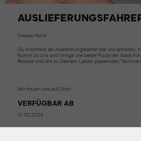
AUSLIEFERUNGSFAHRER 
Dessau Nord
Du möchtest als Auslieferungsfahrer bei uns arbeiten, h
Komm zu uns und bringe die beste Pizza der Stadt mit
flexibel und die zu Deinem Leben passenden Termine 
Wir freuen uns auf Dich!
VERFÜGBAR AB
01.02.2024
ONLINE BEWERBUNG