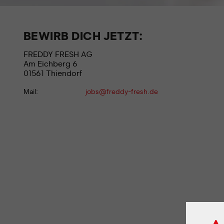
BEWIRB DICH JETZT:
FREDDY FRESH AG
Am Eichberg 6
01561 Thiendorf
Mail:
jobs@freddy-fresh.de