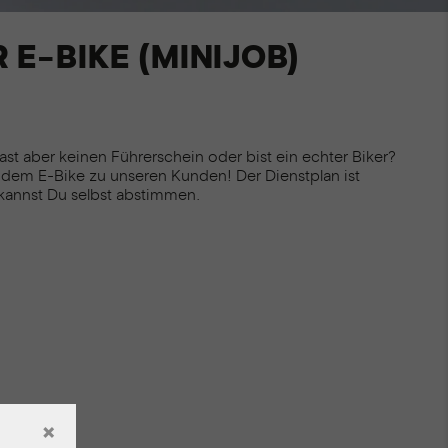
E-BIKE (MINIJOB)
ast aber keinen Führerschein oder bist ein echter Biker?
 dem E-Bike zu unseren Kunden! Der Dienstplan ist
kannst Du selbst abstimmen.
×