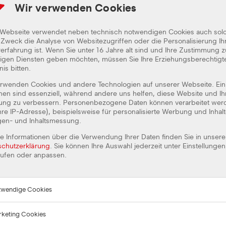
Wir verwenden Cookies
 Webseite verwendet neben technisch notwendigen Cookies auch sol
BEWERBUNG ANGABEN
Zweck die Analyse von Websitezugriffen oder die Personalisierung Ih
erfahrung ist. Wenn Sie unter 16 Jahre alt sind und Ihre Zustimmung z
lligen Diensten geben möchten, müssen Sie Ihre Erziehungsberechtig
nis bitten.
PERSÖNLICHE ANGABEN
erwenden Cookies und andere Technologien auf unserer Webseite. Ein
nen sind essenziell, während andere uns helfen, diese Website und Ih
Anrede*
Herr
Frau
rung zu verbessern. Personenbezogene Daten können verarbeitet wer
Ihre IP-Adresse), beispielsweise für personalisierte Werbung und Inhal
gen- und Inhaltsmessung.
Vorname*
e Informationen über die Verwendung Ihrer Daten finden Sie in unsere
schutzerklärung
. Sie können Ihre Auswahl jederzeit unter Einstellungen
rufen oder anpassen.
Straße*
PLZ*
twendige Cookies
keting Cookies
endige Cookies
Telefon*