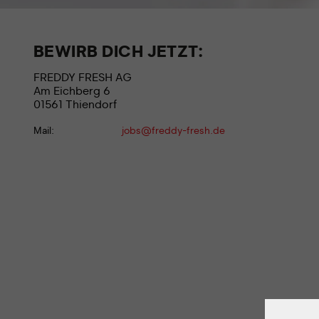
BEWIRB DICH JETZT:
FREDDY FRESH AG
Am Eichberg 6
01561 Thiendorf
Mail:
jobs@freddy-fresh.de