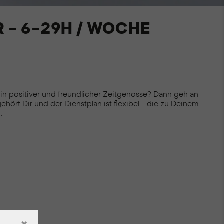
 - 6-29H / WOCHE
in positiver und freundlicher Zeitgenosse? Dann geh an
gehört Dir und der Dienstplan ist flexibel - die zu Deinem
.