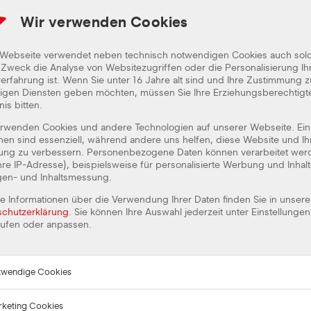
ONLINE BEWERBUNG
Wir verwenden Cookies
 Webseite verwendet neben technisch notwendigen Cookies auch sol
Zweck die Analyse von Websitezugriffen oder die Personalisierung Ih
BEWERBUNG ANGABEN
erfahrung ist. Wenn Sie unter 16 Jahre alt sind und Ihre Zustimmung z
lligen Diensten geben möchten, müssen Sie Ihre Erziehungsberechtig
nis bitten.
erwenden Cookies und andere Technologien auf unserer Webseite. Ein
PERSÖNLICHE ANGABEN
nen sind essenziell, während andere uns helfen, diese Website und Ih
rung zu verbessern. Personenbezogene Daten können verarbeitet wer
Anrede*
Herr
Frau
Ihre IP-Adresse), beispielsweise für personalisierte Werbung und Inhal
gen- und Inhaltsmessung.
Vorname*
e Informationen über die Verwendung Ihrer Daten finden Sie in unsere
schutzerklärung
. Sie können Ihre Auswahl jederzeit unter Einstellungen
rufen oder anpassen.
Straße*
twendige Cookies
PLZ*
keting Cookies