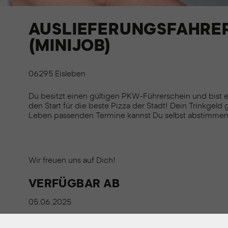
AUSLIEFERUNGSFAHRER
(MINIJOB)
06295 Eisleben
Du besitzt einen gültigen PKW-Führerschein und bist e
den Start für die beste Pizza der Stadt! Dein Trinkgeld 
Leben passenden Termine kannst Du selbst abstimmen
Wir freuen uns auf Dich!
VERFÜGBAR AB
05.06.2025