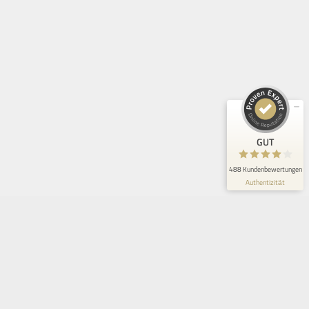
Weimar
,
Wernigerode
,
Wittenberg
,
Wolfenbüttel
,
Zeitz
,
Zwickau-
Innenstadt
Kundenbewertungen und Erfahrungen zu
Freddy Fresh Pizza Bitterfeld
GUT
488
Bewertungen von 2
GUT
4,10 / 5,00
anderen Quellen
488 Kundenbewertungen
Blick aufs ProvenExpert-Profil werfen
Authentizität
Um ein bequemes Bestellerlebnis zu gewährleisten, verwenden wir Cookies.
Dabei werden z.B. Sitzungsdaten und (falls ausdrücklich gewünscht)
Adressinformationen gespeichert.
Cookie Einstellungen
Alle Cookies zulassen
WÄHLE JETZT DEIN LIEFERGEBIET!