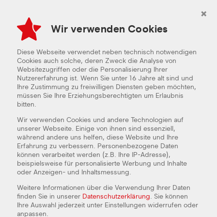
×
Wir verwenden Cookies
GOOGLE MAP LADEN
Wenn Sie die Map auf dieser Seite sehen möchten, werden
personenbezogene Daten an den Betreiber der Map gesendet und
Diese Webseite verwendet neben technisch notwendigen
Cookies durch den Betreiber gesetzt. Daher ist es möglich, dass der
Anbieter Ihre Zugriffe speichert und Ihr Verhalten analysieren kann. Die
Cookies auch solche, deren Zweck die Analyse von
Datenschutzerklärung von Google Maps finden Sie unter:
https://policies.google.com/privacy
Websitezugriffen oder die Personalisierung Ihrer
Nutzererfahrung ist. Wenn Sie unter 16 Jahre alt sind und
KARTE LADEN
Ihre Zustimmung zu freiwilligen Diensten geben möchten,
müssen Sie Ihre Erziehungsberechtigten um Erlaubnis
bitten.
Wir verwenden Cookies und andere Technologien auf
unserer Webseite. Einige von ihnen sind essenziell,
während andere uns helfen, diese Website und Ihre
Erfahrung zu verbessern. Personenbezogene Daten
können verarbeitet werden (z.B. Ihre IP-Adresse),
beispielsweise für personalisierte Werbung und Inhalte
oder Anzeigen- und Inhaltsmessung.
FREDDY FRESH BITTERFELD
Weitere Informationen über die Verwendung Ihrer Daten
finden Sie in unserer
Datenschutzerklärung
. Sie können
Burgstraße 32
Ihre Auswahl jederzeit unter Einstellungen widerrufen oder
06749 Bitterfeld
anpassen.