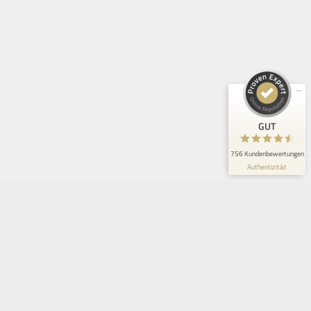
Wittenberg
,
Wolfenbüttel
,
Zeitz
,
Zwickau-Innenstadt
Kundenbewertungen und Erfahrungen zu
Freddy Fresh Pizza Magdeburg-Sudenburg
GUT
756
Bewertungen von 2
GUT
4,44 / 5,00
anderen Quellen
756 Kundenbewertungen
Blick aufs ProvenExpert-Profil werfen
Authentizität
Um ein bequemes Bestellerlebnis zu gewährleisten, verwenden wir Cookies.
Dabei werden z.B. Sitzungsdaten und (falls ausdrücklich gewünscht)
Adressinformationen gespeichert.
Cookie Einstellungen
Alle Cookies zulassen
WÄHLE JETZT DEIN LIEFERGEBIET!
KONTAKT
IMPRESSUM/AGB
DATENSCHUTZ
FRANCHISE