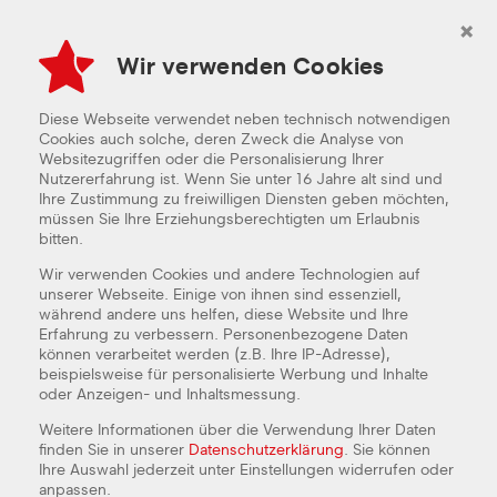
×
Wir verwenden Cookies
GOOGLE MAP LADEN
Wenn Sie die Map auf dieser Seite sehen möchten, werden
personenbezogene Daten an den Betreiber der Map gesendet und
Diese Webseite verwendet neben technisch notwendigen
Cookies durch den Betreiber gesetzt. Daher ist es möglich, dass der
Anbieter Ihre Zugriffe speichert und Ihr Verhalten analysieren kann. Die
Cookies auch solche, deren Zweck die Analyse von
Datenschutzerklärung von Google Maps finden Sie unter:
https://policies.google.com/privacy
Websitezugriffen oder die Personalisierung Ihrer
Nutzererfahrung ist. Wenn Sie unter 16 Jahre alt sind und
KARTE LADEN
Ihre Zustimmung zu freiwilligen Diensten geben möchten,
müssen Sie Ihre Erziehungsberechtigten um Erlaubnis
bitten.
Wir verwenden Cookies und andere Technologien auf
unserer Webseite. Einige von ihnen sind essenziell,
während andere uns helfen, diese Website und Ihre
Erfahrung zu verbessern. Personenbezogene Daten
können verarbeitet werden (z.B. Ihre IP-Adresse),
beispielsweise für personalisierte Werbung und Inhalte
oder Anzeigen- und Inhaltsmessung.
FREDDY FRESH MAGDEBURG-SUDENBURG
Weitere Informationen über die Verwendung Ihrer Daten
finden Sie in unserer
Datenschutzerklärung
. Sie können
Rottersdorfer Straße 8
Ihre Auswahl jederzeit unter Einstellungen widerrufen oder
39112 Magdeburg-Sudenburg
anpassen.