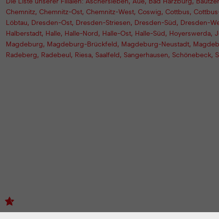
Die Liste unserer Filialen:
Aschersleben
,
Aue
,
Bad Harzburg
,
Bautze
Chemnitz
,
Chemnitz-Ost
,
Chemnitz-West
,
Coswig
,
Cottbus
,
Cottbus
Löbtau
,
Dresden-Ost
,
Dresden-Striesen
,
Dresden-Süd
,
Dresden-We
Halberstadt
,
Halle
,
Halle-Nord
,
Halle-Ost
,
Halle-Süd
,
Hoyerswerda
,
J
Magdeburg
,
Magdeburg-Brückfeld
,
Magdeburg-Neustadt
,
Magdeb
Radeberg
,
Radebeul
,
Riesa
,
Saalfeld
,
Sangerhausen
,
Schönebeck
,
S