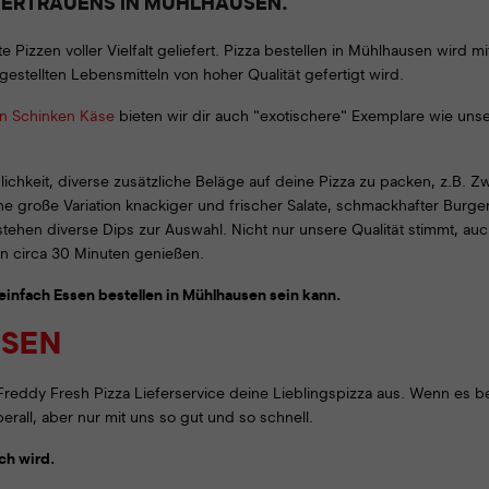
VERTRAUENS IN MÜHLHAUSEN.
Google Tag Manager
Google Maps
 Pizzen voller Vielfalt geliefert. Pizza bestellen in Mühlhausen wird
Proven Expert
gestellten Lebensmitteln von hoher Qualität gefertigt wird.
en Schinken Käse
bieten wir dir auch "exotischere" Exemplare wie un
glichkeit, diverse zusätzliche Beläge auf deine Pizza zu packen, z.B. 
ine große Variation knackiger und frischer Salate, schmackhafter Burg
ehen diverse Dips zur Auswahl. Nicht nur unsere Qualität stimmt, auch
n circa 30 Minuten genießen.
 einfach Essen bestellen in Mühlhausen sein kann.
USEN
reddy Fresh Pizza Lieferservice deine Lieblingspizza aus. Wenn es bes
rall, aber nur mit uns so gut und so schnell.
ch wird.