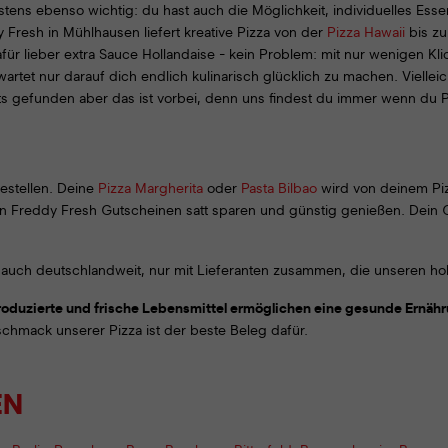
destens ebenso wichtig: du hast auch die Möglichkeit, individuelles E
Fresh in Mühlhausen liefert kreative Pizza von der
Pizza Hawaii
bis z
für lieber extra Sauce Hollandaise - kein Problem: mit nur wenigen Kli
rtet nur darauf dich endlich kulinarisch glücklich zu machen. Vielleic
 gefunden aber das ist vorbei, denn uns findest du immer wenn du Pi
bestellen. Deine
Pizza Margherita
oder
Pasta Bilbao
wird von deinem Piz
gen Freddy Fresh Gutscheinen satt sparen und günstig genießen. Dein G
 auch deutschlandweit, nur mit Lieferanten zusammen, die unseren hoh
roduzierte und frische Lebensmittel ermöglichen eine gesunde Ernäh
mack unserer Pizza ist der beste Beleg dafür.
EN