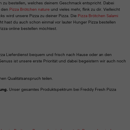
ssen zu bestellen, welches deinem Geschmack entspricht. Dabei
u den
Pizza Brötchen nature
und vieles mehr, flink zu dir. Vielleicht
cks wird unsere Pizza zu deiner Pizza. Die
Pizza Brötchen Salami
ht hast du auch schon einmal vor lauter Hunger Pizza bestellen
zza online bestellen möchtest.
za Lieferdienst bequem und frisch nach Hause oder an den
enuss ist unsere erste Priorität und dabei begeistern wir auch noch
en Qualitätsanspruch teilen.
rung.
Unser gesamtes Produktspektrum bei Freddy Fresh Pizza