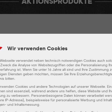
AKTIONSPRODUKTE
BEQUEM ONLINE BESTELLEN
Wir verwenden Cookies
MIT DER FREDDY FRESH APP!
Einfach mobil bestellen - von überall!
 Webseite verwendet neben technisch notwendigen Cookies auch sol
Zweck die Analyse von Websitezugriffen oder die Personalisierung Ih
erfahrung ist. Wenn Sie unter 16 Jahre alt sind und Ihre Zustimmung z
lligen Diensten geben möchten, müssen Sie Ihre Erziehungsberechtig
nis bitten.
erwenden Cookies und andere Technologien auf unserer Webseite. Ein
Kostenlos
nen sind essenziell, während andere uns helfen, diese Website und Ih
rung zu verbessern. Personenbezogene Daten können verarbeitet wer
Einfache Bedienung
Ihre IP-Adresse), beispielsweise für personalisierte Werbung und Inhal
Mobil - von überall schnell bestellen
gen- und Inhaltsmessung.