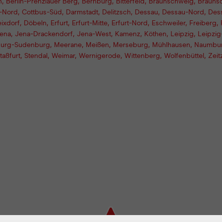
n
,
Berlin-Prenzlauer Berg
,
Bernburg
,
Bitterfeld
,
Braunschweig
,
Brauns
-Nord
,
Cottbus-Süd
,
Darmstadt
,
Delitzsch
,
Dessau
,
Dessau-Nord
,
Des
ixdorf
,
Döbeln
,
Erfurt
,
Erfurt-Mitte
,
Erfurt-Nord
,
Eschweiler
,
Freiberg
,
ena
,
Jena-Drackendorf
,
Jena-West
,
Kamenz
,
Köthen
,
Leipzig
,
Leipzi
urg-Sudenburg
,
Meerane
,
Meißen
,
Merseburg
,
Mühlhausen
,
Naumbu
taßfurt
,
Stendal
,
Weimar
,
Wernigerode
,
Wittenberg
,
Wolfenbüttel
,
Zeit