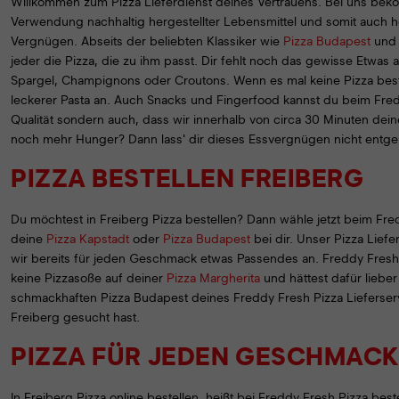
Willkommen zum Pizza Lieferdienst deines Vertrauens. Bei uns bekomms
Verwendung nachhaltig hergestellter Lebensmittel und somit auch hoc
Vergnügen. Abseits der beliebten Klassiker wie
Pizza Budapest
un
jeder die Pizza, die zu ihm passt. Dir fehlt noch das gewisse Etwas 
Spargel, Champignons oder Croutons. Wenn es mal keine Pizza bestel
leckerer Pasta an. Auch Snacks und Fingerfood kannst du beim Fredd
Qualität sondern auch, dass wir innerhalb von circa 30 Minuten dein
noch mehr Hunger? Dann lass' dir dieses Essvergnügen nicht entgehe
PIZZA BESTELLEN FREIBERG
Du möchtest in Freiberg Pizza bestellen? Dann wähle jetzt beim Fredd
deine
Pizza Kapstadt
oder
Pizza Budapest
bei dir. Unser Pizza Liefe
wir bereits für jeden Geschmack etwas Passendes an. Freddy Fresh i
keine Pizzasoße auf deiner
Pizza Margherita
und hättest dafür lieber
schmackhaften Pizza Budapest deines Freddy Fresh Pizza Lieferservic
Freiberg gesucht hast.
PIZZA FÜR JEDEN GESCHMACK
In Freiberg Pizza online bestellen, heißt bei Freddy Fresh Pizza beste