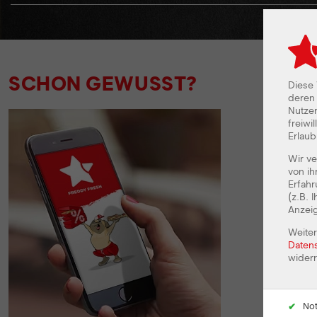
SCHON GEWUSST?
Diese
deren 
Nutzer
freiwi
Erlaub
Wir v
von ih
Erfah
(z.B. 
Anzei
Weiter
Daten
wider
No
✔