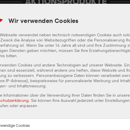
AKTIONSPRODUKTE
Wir verwenden Cookies
 Webseite verwendet neben technisch notwendigen Cookies auch sol
Zweck die Analyse von Websitezugriffen oder die Personalisierung Ih
erfahrung ist. Wenn Sie unter 16 Jahre alt sind und Ihre Zustimmung z
BEQUEM ONLINE BESTELLEN
lligen Diensten geben möchten, müssen Sie Ihre Erziehungsberechtig
nis bitten.
MIT DER FREDDY FRESH APP!
erwenden Cookies und andere Technologien auf unserer Webseite. Ein
Einfach mobil bestellen - von überall!
nen sind essenziell, während andere uns helfen, diese Website und Ih
rung zu verbessern. Personenbezogene Daten können verarbeitet wer
Ihre IP-Adresse), beispielsweise für personalisierte Werbung und Inhal
gen- und Inhaltsmessung.
e Informationen über die Verwendung Ihrer Daten finden Sie in unsere
schutzerklärung
. Sie können Ihre Auswahl jederzeit unter Einstellungen
Kostenlos
rufen oder anpassen.
Einfache Bedienung
Mobil - von überall schnell bestellen
twendige Cookies