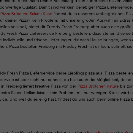
t du direkt nach deiner Bestellung frisch zubereitete Pizzen voller Vi
hwertige Qualität. Damit sind wir kein beliebiger Pizza Lieferservice
d
Pizza Brötchen Salami Käse
findest du in unserem umfangreichen Pizz
auf deiner Pizza? Kein Problem: mit unserer großen Auswahl an Extras k
len sein soll, bietet dir Freddy Fresh Freiberg aber auch eine große 
y Fresh Pizza Lieferservice Freiberg bestellen, dazu stehen diverse
e individuelle und frische Lieferung zu dir nach Hause bringen, wenn d
n. Pizza bestellen Freiberg mit Freddy Fresh ist einfach, schnell, s
y Fresh Pizza Lieferservice deine Lieblingspizza aus. Pizza bestellen 
rservice ist aber nicht nur schnell, du hast auch die Möglichkeit, dei
n Freiberg liefert kreative Pizza von der
Pizza Brötchen nature
bis zu
 extra Sauce Hollandaise - kein Problem: mit nur wenigen Klicks wird 
e. Und weil du es eilig hast, findest du uns auch beim online Pizza b
llen. Dein Pizza Lieferservice liefert dir deine
Pizza Palermo
oder
Pizz