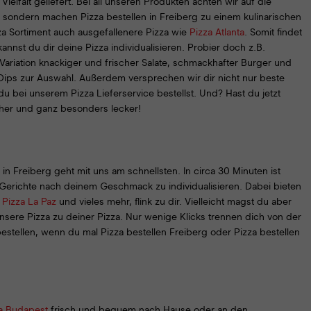
elfalt geliefert. Bei all unseren Produkten achten wir auf die
, sondern machen Pizza bestellen in Freiberg zu einem kulinarischen
a Sortiment auch ausgefallenere Pizza wie
Pizza Atlanta
. Somit findet
annst du dir deine Pizza individualisieren. Probier doch z.B.
Variation knackiger und frischer Salate, schmackhafter Burger und
 Dips zur Auswahl. Außerdem versprechen wir dir nicht nur beste
u bei unserem Pizza Lieferservice bestellst. Und? Hast du jetzt
icher und ganz besonders lecker!
in Freiberg geht mit uns am schnellsten. In circa 30 Minuten ist
ne Gerichte nach deinem Geschmack zu individualisieren. Dabei bieten
r
Pizza La Paz
und vieles mehr, flink zu dir. Vielleicht magst du aber
unsere Pizza zu deiner Pizza. Nur wenige Klicks trennen dich von der
estellen, wenn du mal Pizza bestellen Freiberg oder Pizza bestellen
a Budapest
frisch und bequem nach Hause oder an den