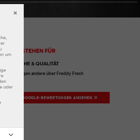
×
che,
rer
u
WIR STEHEN FÜR
ten um
FRISCHE & QUALITÄT
ige
Das sagen andere über Freddy Fresh
re
den
te oder
GOOGLE-BEWERTUNGEN ANSEHEN
r