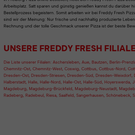
Arbeitsplatz. Satt sparen und günstig genießen kannst du darüber 
Bestellprozess begeistern. Somit arbeiten wir bei Freddy Fresh Piz
sind wir der Meinung: Nur frische und nachhaltig produzierte Leb
Rechnung und der tolle Geschmack unserer Pizza ist der beste Bewe
UNSERE FREDDY FRESH FILIAL
Die Liste unserer Filialen:
Aschersleben
,
Aue
,
Bautzen
,
Berlin-Prenz
Chemnitz-Ost
,
Chemnitz-West
,
Coswig
,
Cottbus
,
Cottbus-Nord
,
Cot
Dresden-Ost
,
Dresden-Striesen
,
Dresden-Süd
,
Dresden-Weixdorf
,
Halberstadt
,
Halle
,
Halle-Nord
,
Halle-Ost
,
Halle-Süd
,
Hoyerswerda
,
J
Magdeburg
,
Magdeburg-Brückfeld
,
Magdeburg-Neustadt
,
Magdeb
Radeberg
,
Radebeul
,
Riesa
,
Saalfeld
,
Sangerhausen
,
Schönebeck
,
S