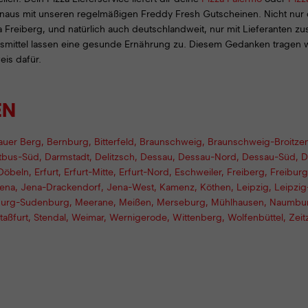
hinaus mit unseren regelmäßigen Freddy Fresh Gutscheinen. Nicht nur 
za Freiberg, und natürlich auch deutschlandweit, nur mit Lieferanten
ensmittel lassen eine gesunde Ernährung zu. Diesem Gedanken tragen
is dafür.
EN
lauer Berg
,
Bernburg
,
Bitterfeld
,
Braunschweig
,
Braunschweig-Broitze
tbus-Süd
,
Darmstadt
,
Delitzsch
,
Dessau
,
Dessau-Nord
,
Dessau-Süd
,
D
Döbeln
,
Erfurt
,
Erfurt-Mitte
,
Erfurt-Nord
,
Eschweiler
,
Freiberg
,
Freiburg
ena
,
Jena-Drackendorf
,
Jena-West
,
Kamenz
,
Köthen
,
Leipzig
,
Leipzi
urg-Sudenburg
,
Meerane
,
Meißen
,
Merseburg
,
Mühlhausen
,
Naumbu
taßfurt
,
Stendal
,
Weimar
,
Wernigerode
,
Wittenberg
,
Wolfenbüttel
,
Zeit