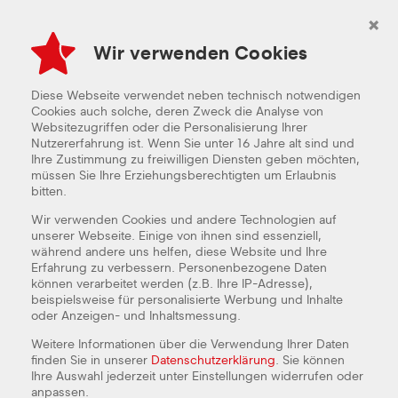
×
Wir verwenden Cookies
GOOGLE MAP LADEN
Wenn Sie die Map auf dieser Seite sehen möchten, werden
personenbezogene Daten an den Betreiber der Map gesendet und
Diese Webseite verwendet neben technisch notwendigen
Cookies durch den Betreiber gesetzt. Daher ist es möglich, dass der
Anbieter Ihre Zugriffe speichert und Ihr Verhalten analysieren kann. Die
Cookies auch solche, deren Zweck die Analyse von
Datenschutzerklärung von Google Maps finden Sie unter:
https://policies.google.com/privacy
Websitezugriffen oder die Personalisierung Ihrer
Nutzererfahrung ist. Wenn Sie unter 16 Jahre alt sind und
KARTE LADEN
Ihre Zustimmung zu freiwilligen Diensten geben möchten,
müssen Sie Ihre Erziehungsberechtigten um Erlaubnis
bitten.
Wir verwenden Cookies und andere Technologien auf
unserer Webseite. Einige von ihnen sind essenziell,
während andere uns helfen, diese Website und Ihre
Erfahrung zu verbessern. Personenbezogene Daten
können verarbeitet werden (z.B. Ihre IP-Adresse),
beispielsweise für personalisierte Werbung und Inhalte
oder Anzeigen- und Inhaltsmessung.
FREDDY FRESH GRIMMA
Weitere Informationen über die Verwendung Ihrer Daten
finden Sie in unserer
Datenschutzerklärung
. Sie können
Bahnhofstraße 4
Ihre Auswahl jederzeit unter Einstellungen widerrufen oder
04668 Grimma
anpassen.